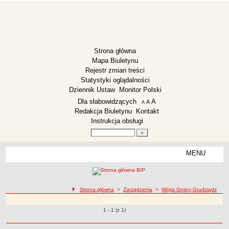
Strona główna
Mapa Biuletynu
Rejestr zmian treści
Statystyki oglądalności
Dziennik Ustaw
Monitor Polski
Menu dodatkowe
Dla słabowidzących
A
powiększ czcionkę
A
standardowy rozmiar czcionki
A
pomniejsz czcionkę
Redakcja Biuletynu
Kontakt
Instrukcja obsługi
Wyszukiwarka artykułów
Szukaj
MENU
Menu
SZKOŁA PODSTAWOWA DUSOCIN
Dane podstawowe
ścieżka nawigacji
Strona główna
>
Zarządzenia
>
Wójta Gminy Grudziądz
Status prawny
Zarządzenia Wójta Gminy Grudziądz
Struktura organizacyjna
Zarządzenia o pozycjach
1 - 1 (z 1)
Załatwianie spraw