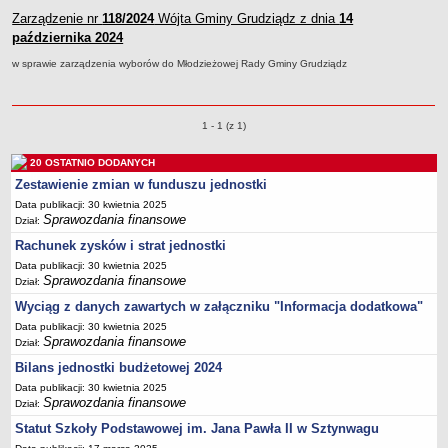
Ogłoszenia i komunikaty
Zarządzenie nr
118/2024
Wójta Gminy Grudziądz z dnia
14
Regulaminy i instrukcje
października 2024
Rejestry, ewidencje i archiwa
w sprawie zarządzenia wyborów do Młodzieżowej Rady Gminy Grudziądz
Ochrona Danych Osobowych
Sprawozdania finansowe
Zarządzenia o pozycjach
1 - 1 (z 1)
OGŁOSZENIA O NABORZE DO PRACY W PLACÓWKACH
ZAMÓWIENIA PUBLICZNE
20 OSTATNIO DODANYCH
Zestawienie zmian w funduszu jednostki
Data publikacji: 30 kwietnia 2025
Sprawozdania finansowe
Dział:
Rachunek zysków i strat jednostki
Data publikacji: 30 kwietnia 2025
Sprawozdania finansowe
Dział:
Wyciąg z danych zawartych w załączniku "Informacja dodatkowa"
Data publikacji: 30 kwietnia 2025
Sprawozdania finansowe
Dział:
Bilans jednostki budżetowej 2024
Data publikacji: 30 kwietnia 2025
Sprawozdania finansowe
Dział:
Statut Szkoły Podstawowej im. Jana Pawła II w Sztynwagu