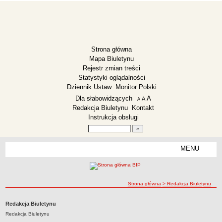
Strona główna
Mapa Biuletynu
Rejestr zmian treści
Statystyki oglądalności
Dziennik Ustaw
Monitor Polski
Menu dodatkowe
Dla słabowidzących
A
powiększ czcionkę
A
standardowy rozmiar czcionki
A
pomniejsz czcionkę
Redakcja Biuletynu
Kontakt
Instrukcja obsługi
Wyszukiwarka artykułów
Szukaj
MENU
Menu
SZKOŁA PODSTAWOWA DUSOCIN
Dane podstawowe
ścieżka nawigacji
Strona główna
> Redakcja Biuletynu
Status prawny
Struktura organizacyjna
Redakcja Biuletynu
Załatwianie spraw
Redakcja Biuletynu