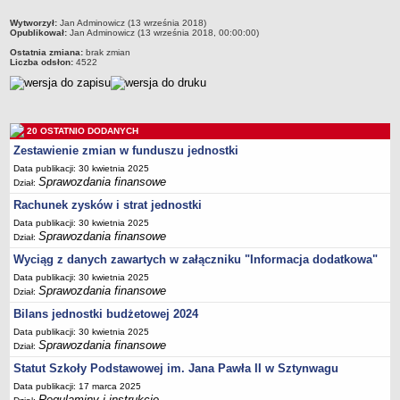
Ogłoszenia i komunikaty
metryczka
Wytworzył:
Jan Adminowicz (13 września 2018)
Regulaminy i instrukcje
Opublikował:
Jan Adminowicz (13 września 2018, 00:00:00)
Rejestry, ewidencje i archiwa
Ostatnia zmiana:
brak zmian
Liczba odsłon:
4522
Ochrona Danych Osobowych
Sprawozdania finansowe
OGŁOSZENIA O NABORZE DO PRACY W PLACÓWKACH
20 OSTATNIO DODANYCH
ZAMÓWIENIA PUBLICZNE
Zestawienie zmian w funduszu jednostki
Data publikacji: 30 kwietnia 2025
Sprawozdania finansowe
Dział:
Rachunek zysków i strat jednostki
Data publikacji: 30 kwietnia 2025
Sprawozdania finansowe
Dział:
Wyciąg z danych zawartych w załączniku "Informacja dodatkowa"
Data publikacji: 30 kwietnia 2025
Sprawozdania finansowe
Dział:
Bilans jednostki budżetowej 2024
Data publikacji: 30 kwietnia 2025
Sprawozdania finansowe
Dział:
Statut Szkoły Podstawowej im. Jana Pawła II w Sztynwagu
Data publikacji: 17 marca 2025
Regulaminy i instrukcje